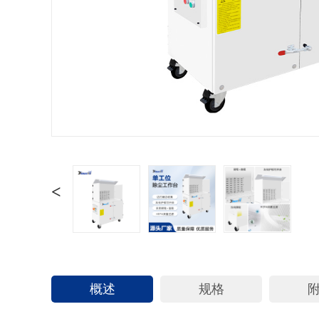
<
概述
规格