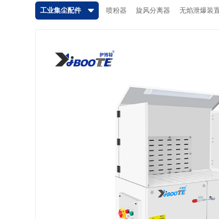
工业集尘配件
喷粉器
旋风分离器
无焰泄爆装